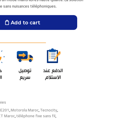
ne sans nuisances téléphoniques.
Add to cart
nies
 E201
,
Motorola Maroc
,
Tecnocity
,
CT Maroc
,
téléphone fixe sans fil
,