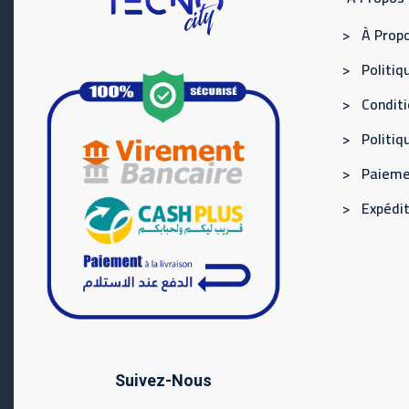
> À Propo
> Politiqu
> Conditi
> Politi
> Paieme
> Expédit
Suivez-Nous