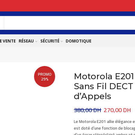
E VENTE
RÉSEAU
SÉCURITÉ
DOMOTIQUE
PROMO
Motorola E201
29%
Sans Fil DECT
d’Appels
380,00
DH
270,00
DH
Le
Motorola E201
allie élégance e
est doté d’une fonction de
bloca
d’un écran rétroéclairé ambre et 