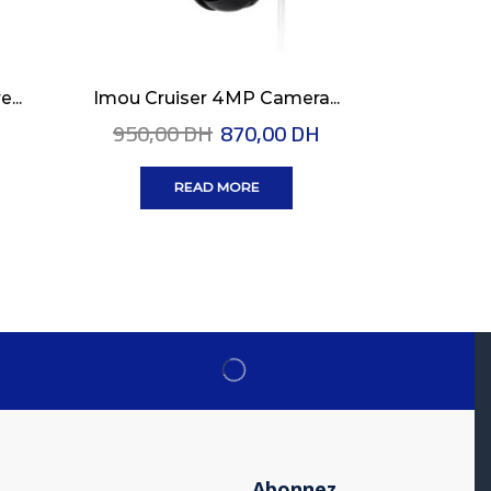
...
Imou Cruiser 4MP Camera...
Tenda W31
950,00
DH
870,00
DH
READ MORE
Abonnez