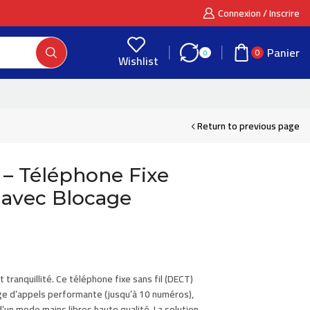
Connexion / Inscrire
Panier
0
0
Wishlist
Return to previous page
 – Téléphone Fixe
 avec Blocage
t tranquillité. Ce téléphone fixe sans fil (DECT)
ge d’appels
performante (jusqu’à 10 numéros),
d’un mode mains libres haute qualité. La solution