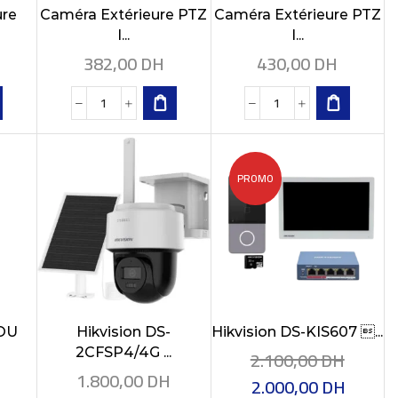
ure
Caméra Extérieure PTZ
Caméra Extérieure PTZ
I...
I...
382,00
DH
430,00
DH
PROMO
MOU
Hikvision DS-
Hikvision DS-KIS607 ...
2CFSP4/4G ...
2.100,00
DH
1.800,00
DH
2.000,00
DH