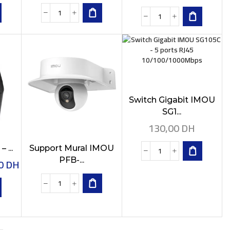
Switch Gigabit IMOU
SG1...
130,00
DH
 ...
Support Mural IMOU
00
DH
PFB-...