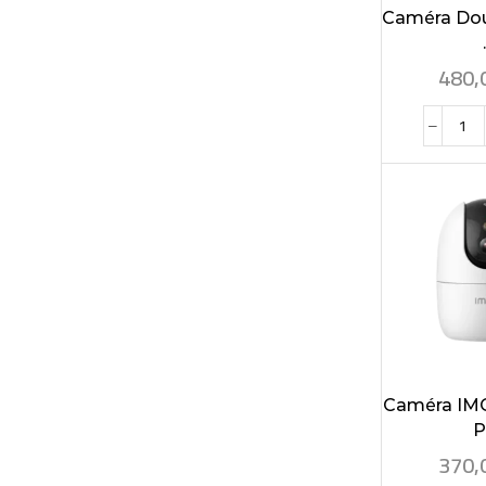
Caméra Dou
.
480,
Caméra IM
Pr
370,