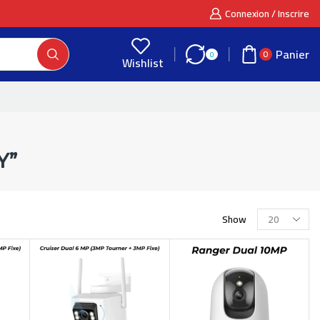
Connexion / Inscrire
Panier
0
0
Wishlist
Y”
Show