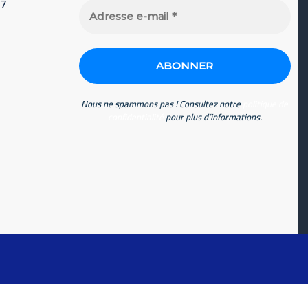
77
Adresse
e-
mail
*
Nous ne spammons pas ! Consultez notre
politique de
confidentialité
pour plus d’informations.