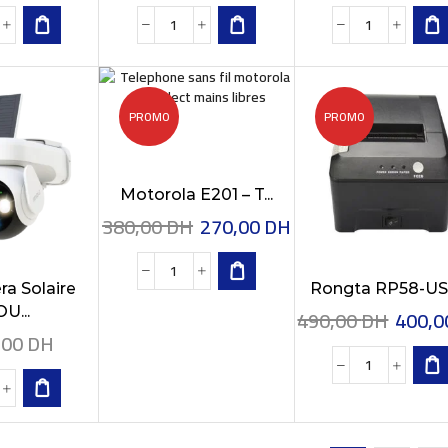
PROMO
PROMO
Motorola E201 – T...
380,00
DH
270,00
DH
ra Solaire
Rongta RP58-US –
U...
490,00
DH
400,
,00
DH