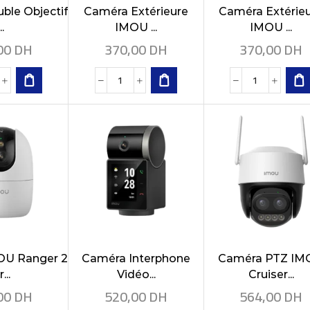
ble Objectif
Caméra Extérieure
Caméra Extérie
..
IMOU ...
IMOU ...
00
DH
370,00
DH
370,00
DH
OU Ranger 2
Caméra Interphone
Caméra PTZ I
...
Vidéo...
Cruiser...
00
DH
520,00
DH
564,00
DH