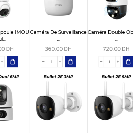
poule IMOU
Caméra De Surveillance
Caméra Double Obj
l...
...
...
00
DH
360,00
DH
720,00
DH