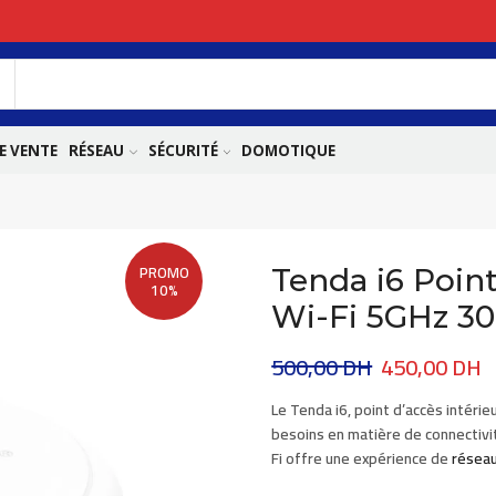
E VENTE
RÉSEAU
SÉCURITÉ
DOMOTIQUE
PROMO
Tenda i6 Point
10%
Wi-Fi 5GHz 3
500,00
DH
450,00
DH
Le
Tenda i6,
point d’accès intérie
besoins en matière de connectivité
Fi offre une expérience de
résea