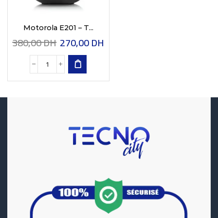
Motorola E201 – T...
380,00
DH
270,00
DH