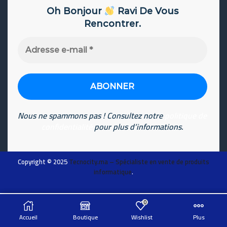
Oh Bonjour
Ravi De Vous
Rencontrer.
Adresse
e-
mail
*
Nous ne spammons pas ! Consultez notre
politique de
confidentialité
pour plus d’informations.
Copyright © 2025
Tecnocity.ma
– Spécialiste en vente de produits
informatique
.
0
ADD TO CART
Chat sur WhatsApp
Accueil
Boutique
Wishlist
Plus