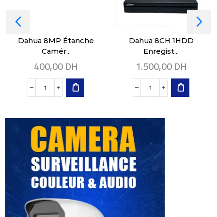
Dahua 8MP Étanche
Dahua 8CH 1HDD
Camér...
Enregist...
400,00
DH
1.500,00
DH