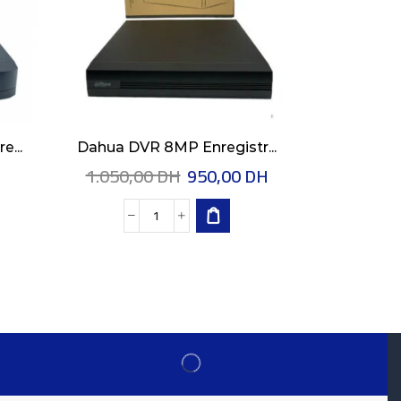
e...
Dahua DVR 8MP Enregistr...
Dahua 2MP
1.050,00
DH
950,00
DH
6