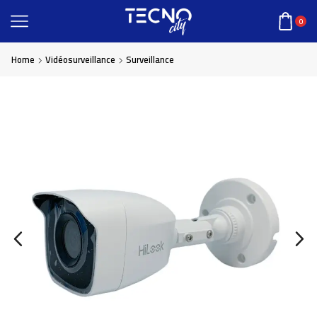
0
Home
Vidéosurveillance
Surveillance