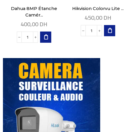
Dahua 8MP Étanche
Hikvision Colorvu Lite ...
450,00
DH
Camér...
400,00
DH