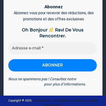
Abonnez
Abonnez-vous pour recevoir des réductions, des
promotions et des offres exclusives
Oh Bonjour
Ravi De Vous
Rencontrer.
Adresse
e-
mail
*
Nous ne spammons pas ! Consultez notre
politique de
confidentialité
pour plus d’informations.
Copyright © 2025
Tecnocity.ma
– Spécialiste en vente de produits
informatique
.