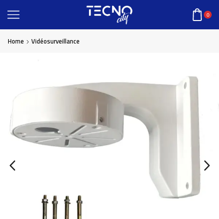
0
Home
Vidéosurveillance