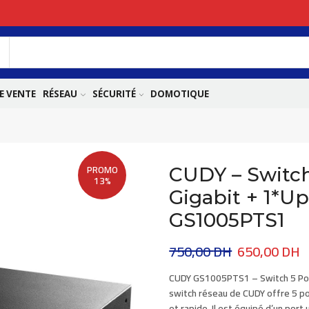
E VENTE
RÉSEAU
SÉCURITÉ
DOMOTIQUE
PROMO
CUDY – Switch
13%
Gigabit + 1*Up
GS1005PTS1
750,00
DH
650,00
DH
CUDY GS1005PTS1
– Switch 5 Po
switch réseau de
CUDY
offre 5 po
et rapide. Il est équipé d’un port