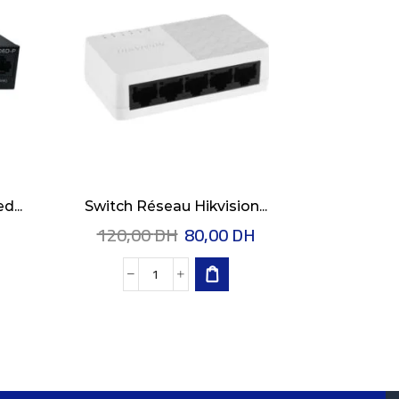
...
Switch Réseau Hikvision...
Tenda Swi
120,00
DH
80,00
DH
220,0