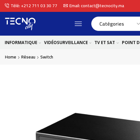
Télé: +212 711 03 30 77
Email: contact@tecnocity.ma
INFORMATIQUE
VIDÉOSURVEILLANCE
TV ET SAT
POINT D
Home
Réseau
Switch