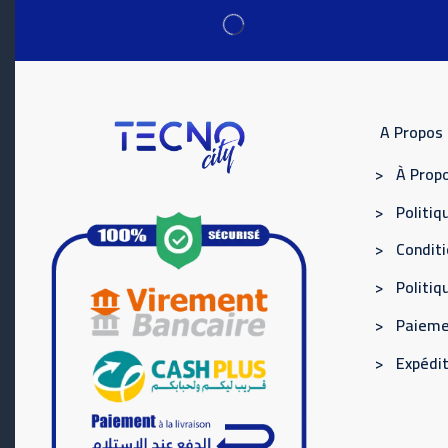
A Propos
> À Propo
> Politiqu
> Conditi
> Politi
> Paieme
> Expédit