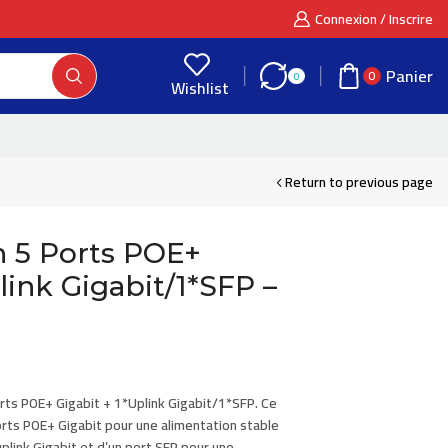
Connexion / Inscrire
Panier
0
0
Wishlist
Return to previous page
 5 Ports POE+
link Gigabit/1*SFP –
rts POE+ Gigabit + 1*Uplink Gigabit/1*SFP. Ce
rts POE+ Gigabit pour une alimentation stable
 uplink Gigabit et d’un port SFP pour une