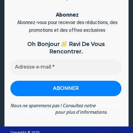
Abonnez
Abonnez-vous pour recevoir des réductions, des
promotions et des offres exclusives
Oh Bonjour
Ravi De Vous
Rencontrer.
Adresse
e-
mail
*
Nous ne spammons pas ! Consultez notre
politique de
confidentialité
pour plus d’informations.
Copyright © 2025
Tecnocity.ma
– Spécialiste en vente de produits