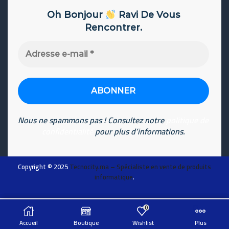
Oh Bonjour
Ravi De Vous
Rencontrer.
Adresse
e-
mail
*
Nous ne spammons pas ! Consultez notre
politique de
confidentialité
pour plus d’informations.
Copyright © 2025
Tecnocity.ma
– Spécialiste en vente de produits
informatique
.
0
ADD TO CART
Chat sur WhatsApp
Accueil
Boutique
Wishlist
Plus