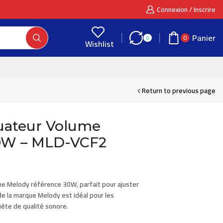
Connexion / Inscrire
Panier
0
0
Wishlist
Return to previous page
uateur Volume
0W – MLD-VCF2
ume
Melody
référence
30W
, parfait pour ajuster
 de la marque
Melody
est idéal pour les
uête de qualité sonore.