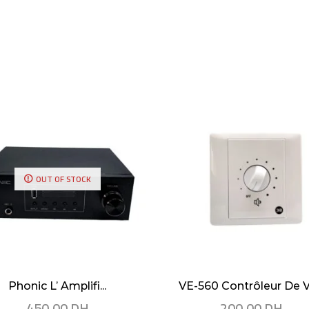
OUT OF STOCK
Phonic L’ Amplifi...
VE-560 Contrôleur De Vo
450,00
DH
200,00
DH