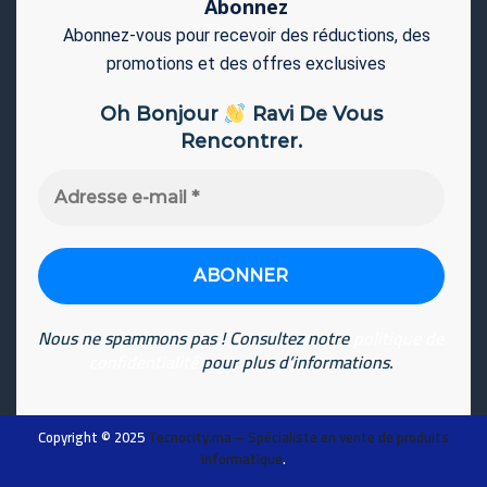
Abonnez
Abonnez-vous pour recevoir des réductions, des
promotions et des offres exclusives
Oh Bonjour
Ravi De Vous
Rencontrer.
Adresse
e-
mail
*
Nous ne spammons pas ! Consultez notre
politique de
confidentialité
pour plus d’informations.
Copyright © 2025
Tecnocity.ma
– Spécialiste en vente de produits
informatique
.