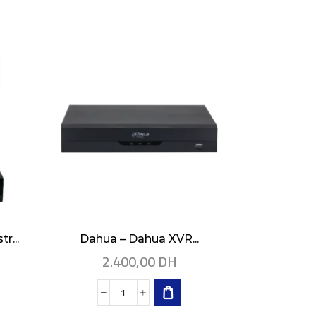
r...
Dahua – Dahua XVR...
Dahua 5MP
2.400,00
DH
7