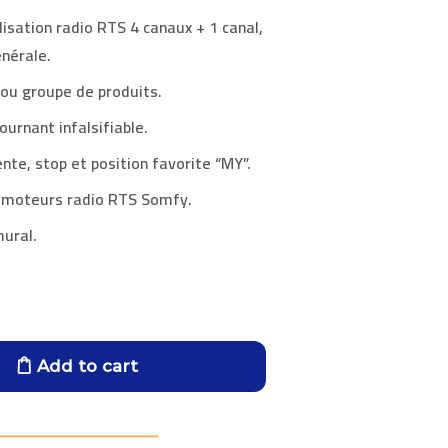
sation radio RTS 4 canaux + 1 canal,
énérale.
 ou groupe de produits.
ournant infalsifiable.
nte, stop et position favorite “MY”.
s moteurs radio RTS Somfy.
mural.
Add to cart