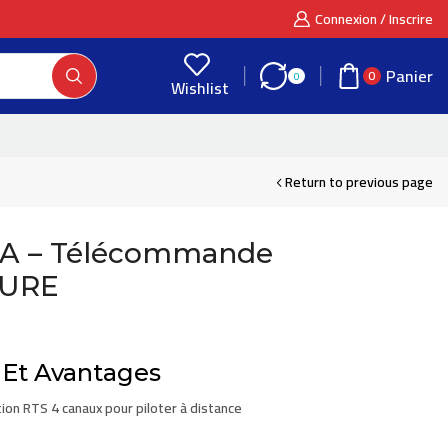
Connexion / Inscrire
Panier
0
0
Wishlist
Return to previous page
1A – Télécommande
PURE
 Et Avantages
on RTS 4 canaux pour piloter à distance