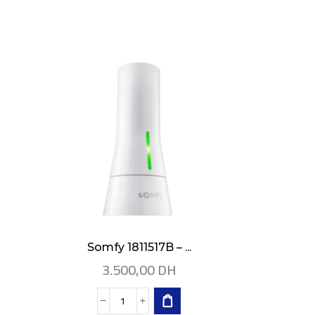
Somfy 1811517B – ...
Somfy 
3.500,00
DH
1.