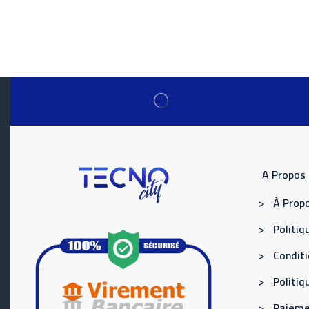
A Propos
> À Propo
> Politiqu
> Conditi
> Politi
> Paieme