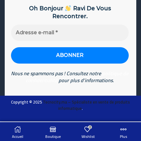
Oh Bonjour
Ravi De Vous
Rencontrer.
Adresse
e-
mail
*
Nous ne spammons pas ! Consultez notre
politique de
confidentialité
pour plus d’informations.
Copyright © 2025
Tecnocity.ma
– Spécialiste en vente de produits
informatique
.
0
ADD TO CART
Chat sur WhatsApp
Accueil
Boutique
Wishlist
Plus