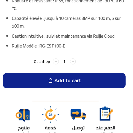
Robuste et résistant
: IP55, fonctionnement de -30 ℃ à 60
℃.
Capacité élevée
: jusqu’à 10 caméras 3MP sur 100 m, 5 sur
500 m.
Gestion intuitive
: suivi et maintenance via Ruijie Cloud
Ruijie Modèle :
RG-EST100-E
Add to cart