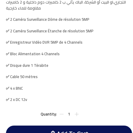
التجاري،او البيت أو الشركة، الباك يأتي ب 2
كاميرات دوم داخلية
و
2 كاميرات
مقاومة للماء خارجية
✅
2
Caméra Surveillance
Dôme
de résolution
5MP
✅
2
Caméra Surveillance
Étanche
de résolution
5MP
✅
Enregistreur Vidéo
DVR
5MP de
4 Channels
✅
Bloc Alimentation
4 Channels
✅
Disque dure
1
Térabite
✅
Cable
50
mètres
✅ 4 x
BNC
✅ 2
x
DC 12v