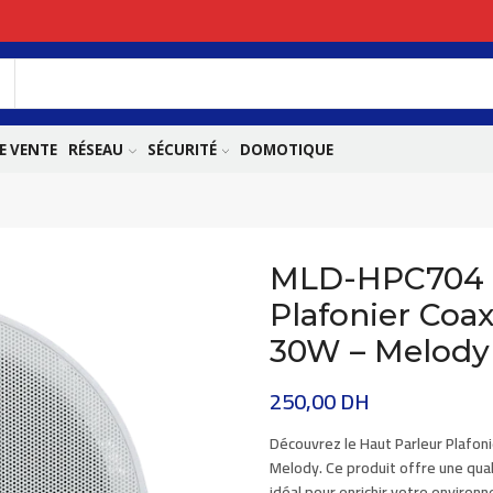
E VENTE
RÉSEAU
SÉCURITÉ
DOMOTIQUE
MLD-HPC704 –
Plafonier Coax
30W – Melody
250,00
DH
Découvrez le Haut Parleur Plafon
Melody
. Ce produit offre une qua
idéal pour enrichir votre environ