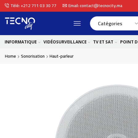
Télé: +212 711 03 30 77
Email: contact@tecnocity.ma
INFORMATIQUE
VIDÉOSURVEILLANCE
TV ET SAT
POINT D
Home
Sonorisation
Haut-parleur