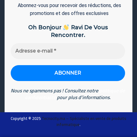
Abonnez-vous pour recevoir des réductions, des
promotions et des offres exclusives
Oh Bonjour
Ravi De Vous
Rencontrer.
Adresse
e-
mail
*
Nous ne spammons pas ! Consultez notre
politique de
confidentialité
pour plus d’informations.
Copyright © 2025
Tecnocity.ma
– Spécialiste en vente de produits
informatique
.