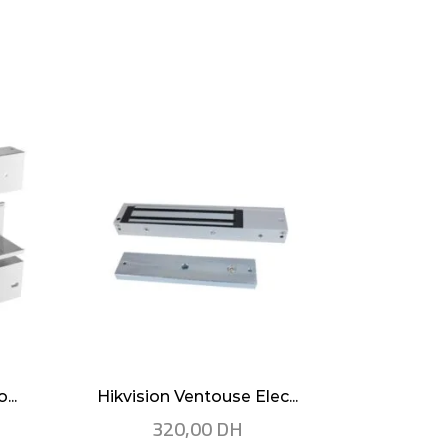
...
Hikvision Ventouse Elec...
Hikvisio
320,00
DH
2.