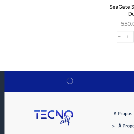
SeaGate 
Dur
550,
A Propos
> À Propo