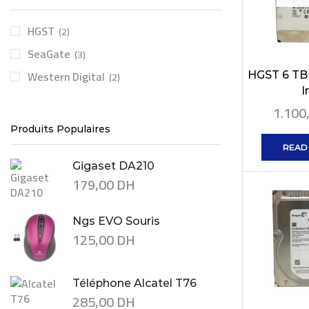
HGST
(2)
SeaGate
(3)
Western Digital
HGST 6 TB
(2)
In
1.100
Produits Populaires
READ
Gigaset DA210
179,00
DH
Ngs EVO Souris
125,00
DH
Téléphone Alcatel T76
285,00
DH