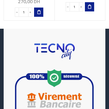
270,00
DH