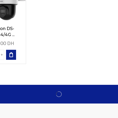
ion DS-
/4G ...
,00
DH