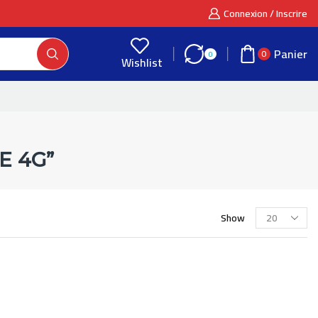
Connexion / Inscrire
Panier
0
0
Wishlist
E 4G”
Show