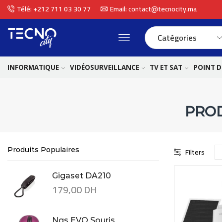
Télé: +212 711 03 30 77
Email: contact@tecnocity.ma
INFORMATIQUE
VIDÉOSURVEILLANCE
TV ET SAT
POINT D
PROD
Produits Populaires
Filters
Gigaset DA210
179,00
DH
Ngs EVO Souris