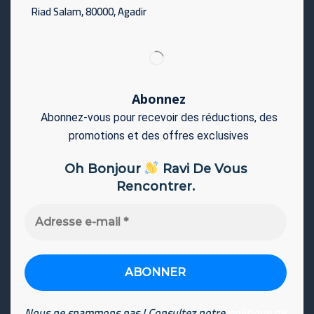
Riad Salam, 80000, Agadir
Abonnez
Abonnez-vous pour recevoir des réductions, des
promotions et des offres exclusives
Oh Bonjour
Ravi De Vous
Rencontrer.
Adresse
e-
mail
*
Nous ne spammons pas ! Consultez notre
politique de