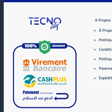
A Propos
> À Propo
> Politiqu
> Conditi
> Politi
> Paieme
> Expédit