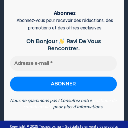
Abonnez
Abonnez-vous pour recevoir des réductions, des
promotions et des offres exclusives
Oh Bonjour
Ravi De Vous
Rencontrer.
Adresse
e-
mail
*
Nous ne spammons pas ! Consultez notre
politique de
confidentialité
pour plus d’informations.
Copyright © 2025
Tecnocity.ma
– Spécialiste en vente de produits