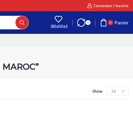
Connexion / Inscrire
Panier
0
0
Wishlist
 MAROC”
Show