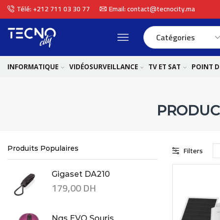
Télé: +212 711 03 30 77
Email: contact@tecnocity.ma
INFORMATIQUE
VIDÉOSURVEILLANCE
TV ET SAT
POINT D
PRODUC
Produits Populaires
Filters
Gigaset DA210
179,00
DH
Ngs EVO Souris