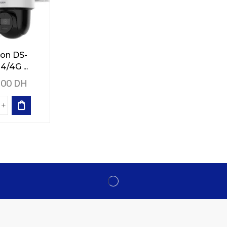
ion DS-
/4G ...
,00
DH