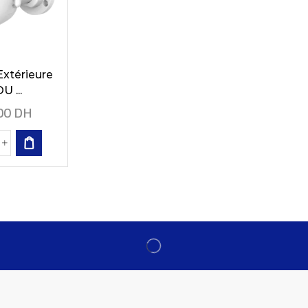
xtérieure
U ...
00
DH