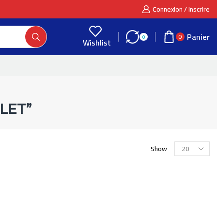
Connexion / Inscrire
Panier
0
0
Wishlist
LET”
Show