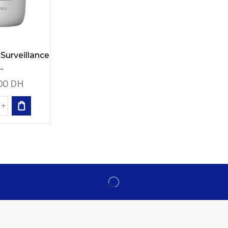
Surveillance
..
00
DH