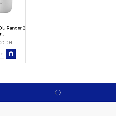
OU Ranger 2
...
00
DH