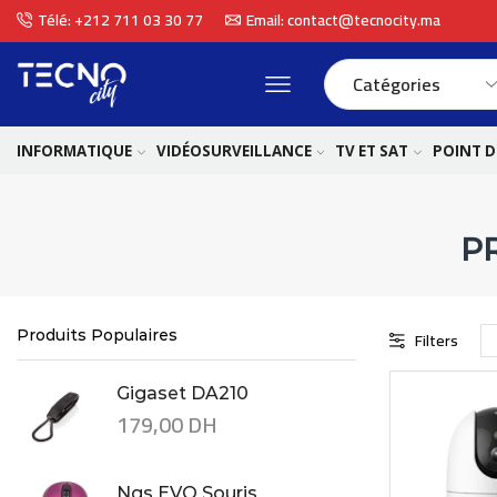
Télé: +212 711 03 30 77
Email: contact@tecnocity.ma
INFORMATIQUE
VIDÉOSURVEILLANCE
TV ET SAT
POINT D
P
Produits Populaires
Filters
Gigaset DA210
179,00
DH
Ngs EVO Souris