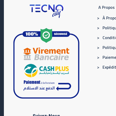
A Propos
> À Propo
> Politiqu
> Conditi
> Politi
> Paieme
> Expédit
Suivez-Nous