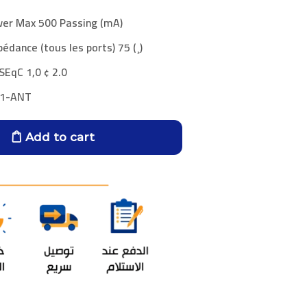
wer Max 500 Passing (mA)
édance (tous les ports) 75 (¸)
SEqC 1,0 ¢ 2.0
01-ANT
Add to cart