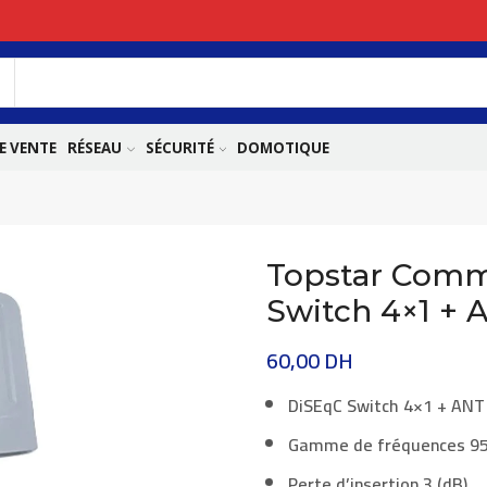
E VENTE
RÉSEAU
SÉCURITÉ
DOMOTIQUE
Topstar Comm
Switch 4×1 + 
60,00
DH
DiSEqC Switch 4×1 + ANT
Gamme de fréquences 95
Perte d’insertion 3 (dB)