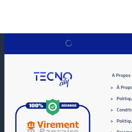
A Propos
> À Propo
> Politiqu
> Conditi
> Politi
> Paieme