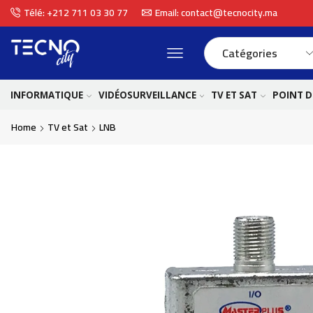
Télé: +212 711 03 30 77
Email: contact@tecnocity.ma
INFORMATIQUE
VIDÉOSURVEILLANCE
TV ET SAT
POINT D
Home
TV et Sat
LNB