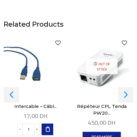
Related Products
OUT OF
STOCK
Intercable – Câbl...
Répéteur CPL Tenda
17,00
DH
PW20...
450,00
DH