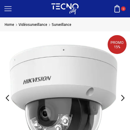
0
Home
Vidéosurveillance
Surveillance
PROMO
15%