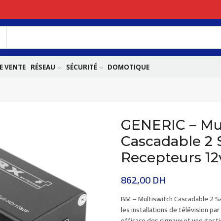
E VENTE
RÉSEAU
SÉCURITÉ
DOMOTIQUE
GENERIC – Mu
Cascadable 2 S
Recepteurs 12
862,00
DH
BM
–
Multiswitch Cascadable 2 S
les installations de télévision pa
efficace des signaux et une gesti