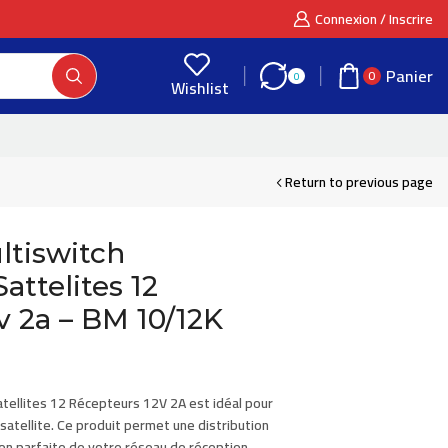
Connexion / Inscrire
Panier
0
0
Wishlist
Return to previous page
ltiswitch
attelites 12
v 2a – BM 10/12K
atellites 12 Récepteurs 12V 2A
est idéal pour
r satellite. Ce produit permet une distribution
on parfaite de votre réseau de réception.