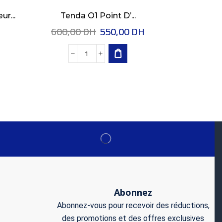
r...
Tenda O1 Point D’...
IMOU Crui
600,00
DH
550,00
DH
850,0
Abonnez
Abonnez-vous pour recevoir des réductions,
des promotions et des offres exclusives