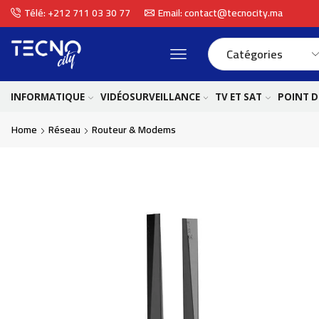
Télé: +212 711 03 30 77
Email: contact@tecnocity.ma
INFORMATIQUE
VIDÉOSURVEILLANCE
TV ET SAT
POINT D
Home
Réseau
Routeur & Modems