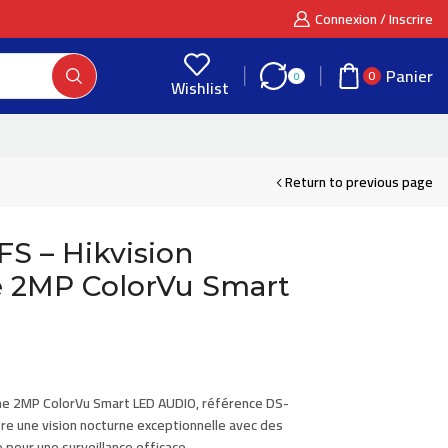
Connexion / Inscrire
Panier
0
0
Wishlist
Return to previous page
S – Hikvision
 2MP ColorVu Smart
e 2MP ColorVu Smart LED AUDIO, référence
DS-
fre une vision nocturne exceptionnelle avec des
e pour une surveillance efficace.