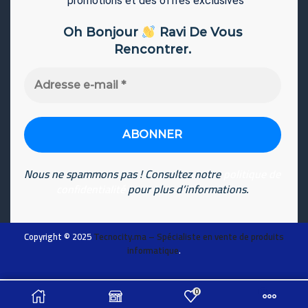
promotions et des offres exclusives
Oh Bonjour
Ravi De Vous
Rencontrer.
Adresse
e-
mail
*
Nous ne spammons pas ! Consultez notre
politique de
confidentialité
pour plus d’informations.
Copyright © 2025
Tecnocity.ma
– Spécialiste en vente de produits
informatique
.
0
ADD TO CART
Chat sur WhatsApp