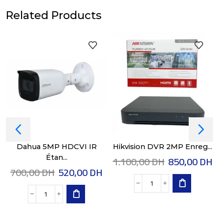
Related Products
Dahua 5MP HDCVI IR
Hikvision DVR 2MP Enreg...
1.100,00
DH
850,00
DH
Étan...
700,00
DH
520,00
DH