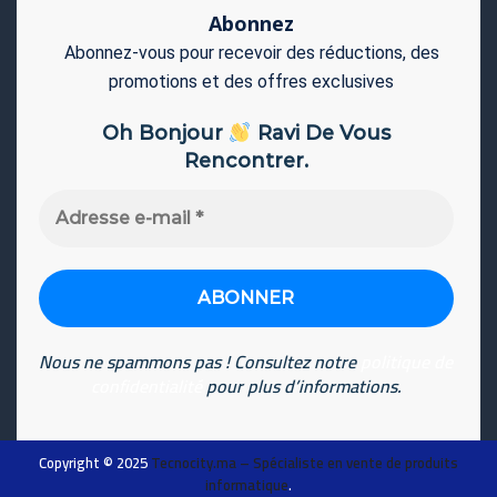
Abonnez
Abonnez-vous pour recevoir des réductions, des
promotions et des offres exclusives
Oh Bonjour
Ravi De Vous
Rencontrer.
Adresse
e-
mail
*
Nous ne spammons pas ! Consultez notre
politique de
confidentialité
pour plus d’informations.
Copyright © 2025
Tecnocity.ma
– Spécialiste en vente de produits
informatique
.