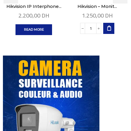
Hikvision IP Interphone...
Hikvision – Monit...
2.200,00
DH
1.250,00
DH
READ MORE