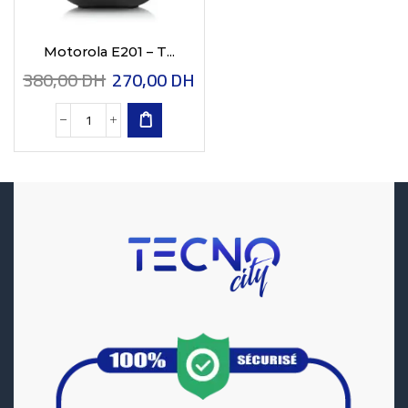
Motorola E201 – T...
380,00
DH
270,00
DH