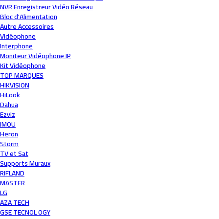
NVR Enregistreur Vidéo Réseau
Bloc d'Alimentation
Autre Accessoires
Vidéophone
Interphone
Moniteur Vidéophone IP
Kit Vidéophone
TOP MARQUES
HIKVISION
HiLook
Dahua
Ezviz
IMOU
Heron
Storm
TV et Sat
Supports Muraux
RIFLAND
MASTER
LG
AZA TECH
GSE TECNOL OGY