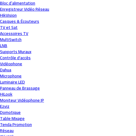
Bloc d’alimentation
Enregistreur Vidéo Réseau
HikVision
Casques & Écouteurs
TV et Sat
Accessoires TV
MultiSwitch
LNB
Supports Muraux
Contrôle d'accès
Vidéophone
Dahua
Microphone
Luminaire LED
Panneau de Brassage
HiLook
Moniteur Vidéophone IP
Ezviz
Domotique
Table Mixage
Tenda Promotion
Réseau