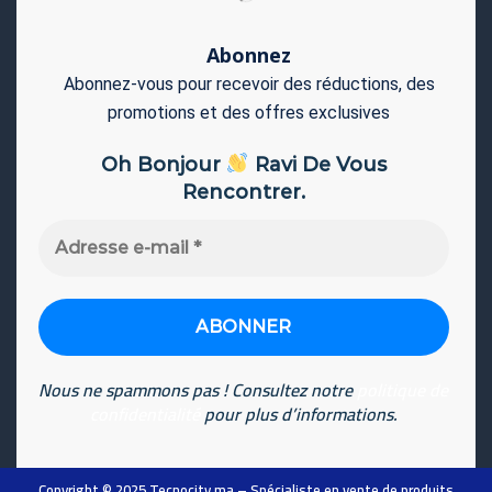
Abonnez
Abonnez-vous pour recevoir des réductions, des
promotions et des offres exclusives
Oh Bonjour
Ravi De Vous
Rencontrer.
Adresse
e-
mail
*
Nous ne spammons pas ! Consultez notre
politique de
confidentialité
pour plus d’informations.
Copyright © 2025
Tecnocity.ma
– Spécialiste en vente de produits