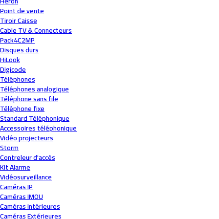
Heron
Point de vente
Tiroir Caisse
Cable TV & Connecteurs
Pack4C2MP
Disques durs
HiLook
Digicode
Téléphones
Téléphones analogique
Téléphone sans file
Téléphone fixe
Standard Téléphonique
Accessoires téléphonique
Vidéo projecteurs
Storm
Contreleur d'accès
Kit Alarme
Vidéosurveillance
Caméras IP
Caméras IMOU
Caméras Intérieures
Caméras Extérieures