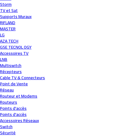
Storm
TV et Sat
Supports Muraux
RIFLAND
MASTER
LG
AZA TECH
GSE TECNOL OGY
Accessoires TV
LNB
Multiswitch
Récepteurs
Cable TV & Connecteurs
Point de Vente
Réseau
Routeur et Modems
Routeurs
Points d'accès
Points d'accès
Accessoires Réseaux
Switch
Sécurité