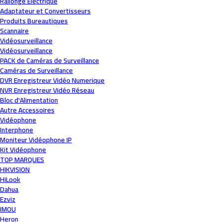
Rallonge Électrique
Adaptateur et Convertisseurs
Produits Bureautiques
Scannaire
Vidéosurveillance
Vidéosurveillance
PACK de Caméras de Surveillance
Caméras de Surveillance
DVR Enregistreur Vidéo Numerique
NVR Enregistreur Vidéo Réseau
Bloc d'Alimentation
Autre Accessoires
Vidéophone
Interphone
Moniteur Vidéophone IP
Kit Vidéophone
TOP MARQUES
HIKVISION
HiLook
Dahua
Ezviz
IMOU
Heron