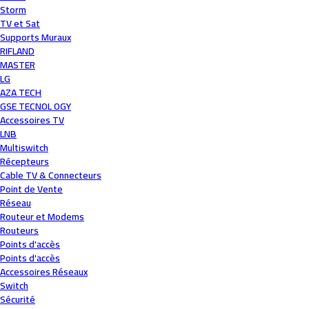
Storm
TV et Sat
Supports Muraux
RIFLAND
MASTER
LG
AZA TECH
GSE TECNOL OGY
Accessoires TV
LNB
Multiswitch
Récepteurs
Cable TV & Connecteurs
Point de Vente
Réseau
Routeur et Modems
Routeurs
Points d'accès
Points d'accès
Accessoires Réseaux
Switch
Sécurité