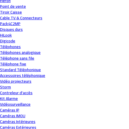
Heron
Point de vente
Tiroir Caisse
Cable TV & Connecteurs
Pack4C2MP
Disques durs
HiLook
Digicode
Téléphones
Téléphones analogique
Téléphone sans file
Téléphone fixe
Standard Téléphonique
Accessoires téléphonique
Vidéo projecteurs
Storm
Contreleur d'accès
Kit Alarme
Vidéosurveillance
Caméras IP
Caméras IMOU
Caméras Intérieures
Caméras Extérieures