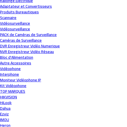
Rallonge Électrique
Adaptateur et Convertisseurs
Produits Bureautiques
Scannaire
Vidéosurveillance
Vidéosurveillance
PACK de Caméras de Surveillance
Caméras de Surveillance
DVR Enregistreur Vidéo Numerique
NVR Enregistreur Vidéo Réseau
Bloc d'Alimentation
Autre Accessoires
Vidéophone
Interphone
Moniteur Vidéophone IP
Kit Vidéophone
TOP MARQUES
HIKVISION
HiLook
Dahua
Ezviz
IMOU
Heron