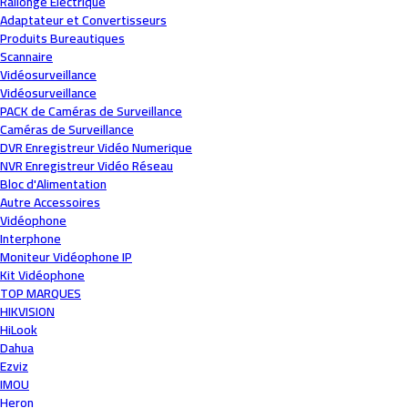
Rallonge Électrique
Adaptateur et Convertisseurs
Produits Bureautiques
Scannaire
Vidéosurveillance
Vidéosurveillance
PACK de Caméras de Surveillance
Caméras de Surveillance
DVR Enregistreur Vidéo Numerique
NVR Enregistreur Vidéo Réseau
Bloc d'Alimentation
Autre Accessoires
Vidéophone
Interphone
Moniteur Vidéophone IP
Kit Vidéophone
TOP MARQUES
HIKVISION
HiLook
Dahua
Ezviz
IMOU
Heron