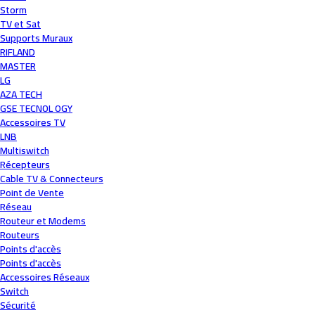
Storm
TV et Sat
Supports Muraux
RIFLAND
MASTER
LG
AZA TECH
GSE TECNOL OGY
Accessoires TV
LNB
Multiswitch
Récepteurs
Cable TV & Connecteurs
Point de Vente
Réseau
Routeur et Modems
Routeurs
Points d'accès
Points d'accès
Accessoires Réseaux
Switch
Sécurité