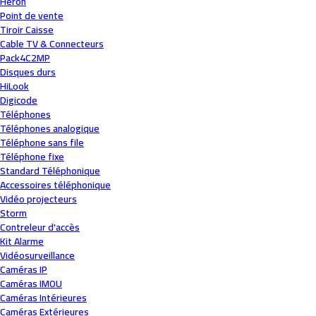
Heron
Point de vente
Tiroir Caisse
Cable TV & Connecteurs
Pack4C2MP
Disques durs
HiLook
Digicode
Téléphones
Téléphones analogique
Téléphone sans file
Téléphone fixe
Standard Téléphonique
Accessoires téléphonique
Vidéo projecteurs
Storm
Contreleur d'accès
Kit Alarme
Vidéosurveillance
Caméras IP
Caméras IMOU
Caméras Intérieures
Caméras Extérieures