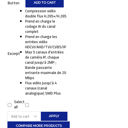
Button
ADD TO CART
Compression vidéo
double flux H.265+/H.265
Prend en charge le
codage AI du canal
complet
Prend en charge les
entrées vidéo
HDCVI/AHD/TVI/CVBS/IP
Max 5 canaux d'entrées
Excerpt
de caméra IP, chaque
canal jusqu'à 2MP ;
Bande passante
entrante maximale de 20
Mbps
Flux vidéo jusqu'à 4
canaux (canal
analogique) SMD Plus
Select
all
APPLY
COMPARE MORE PRODUCTS