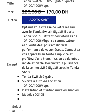
Tenda Switch GS105 Gigabit 5 ports
Title
10/100/1000Mbps
220,00
DH
170,00
DH
Price
Button
ADD TO CART
Optimisez la vitesse de votre
réseau
avec le
Tenda Switch
Gigabit
5 ports
Tenda SG105
. Offrant des vitesses de
10/100/1000 Mbps
, ce commutateur
est l'outil idéal pour améliorer la
performance de votre réseau. Connectez
vos appareils en toute simplicité et
profitez d'une transmission de données
rapide et fiable. Découvrez la puissance
Excerpt
de la connectivité Gigabit avec le
Tenda
SG105
.
Tenda Switch Gigabit
5 Ports
à auto-négociation
10/100/1000Mbps
.
Installation et fixation murales simples
Modèle
: DG105
Select
all